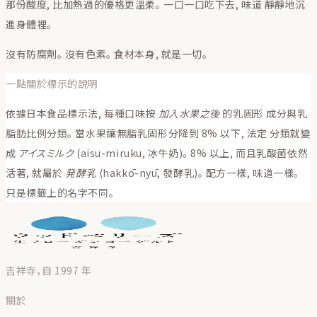
那份酸度, 比加熱過的優格更溫柔。 一口一口吃下去, 味道 靜靜地沉
進身體裡。
沒有防腐劑。 沒有色素。 食材本身, 就是一切。
一點關於標示的說明
依據日本食品標示法, 每種口味按
加入水果之後
的乳固形 成分與乳
脂肪比例分類。 當水果讓無脂乳固形分降到 8% 以下, 法定 分類就變
成
アイスミルク
(aisu-miruku, 冰牛奶)。 8% 以上, 而且乳酸菌依然
活著, 就屬於
発酵乳
(hakkō-nyū, 發酵乳)。 配方一樣, 味道一樣。
只是標籤上的名字不同。
吉祥寺，自 1997 年
關於