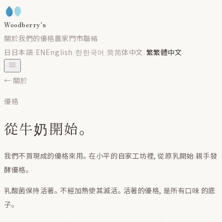
Woodberry's
關於
我們的優格
農家
門市
聯絡
日
日本語
/
EN
English
/
한
한국어
/
简
简体中文
/
繁
繁體中文
← 關於
優格
從牛奶開始。
我們不買現成的優格來用。 在小平的自家工坊裡, 從原乳開始 親手發
酵優格。
乳酸菌保持活著。 不經加熱使其滅活。 活著的優格, 是所有口味 的底
子。