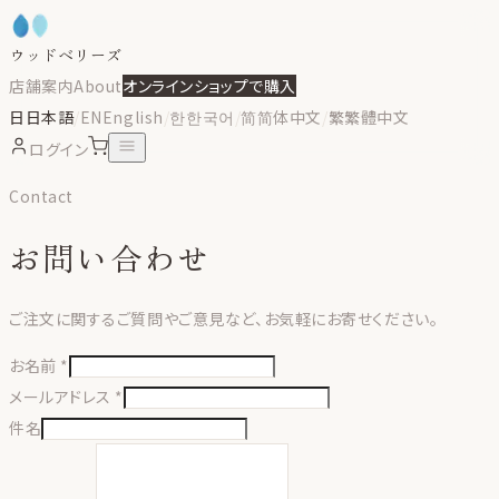
ウッドベリーズ
店舗案内
About
オンラインショップで購入
日
日本語
/
EN
English
/
한
한국어
/
简
简体中文
/
繁
繁體中文
ログイン
Contact
お問い合わせ
ご注文に関するご質問やご意見など、お気軽にお寄せください。
お名前 *
メールアドレス *
件名